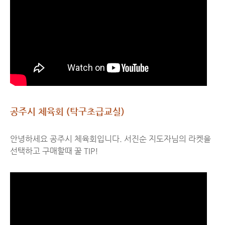
공주시 체육회 (탁구초급교실)
안녕하세요 공주시 체육회입니다. 서진순 지도자님의 라켓을
선택하고 구매할때 꿀 TIP!