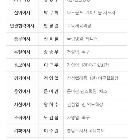
실버이사
박 무 희
파크골프. 게이트볼 지도자
민관협력이사
안 경 림
교육체육과장
총무이사
신 호 철
국립병원. 테니스
훈련이사
송 종 무
건설업. 축구
홍보이사
이 근 주
자영업. (전)야구협회장
경기이사
정 영 철
삼정텔레콤. (전) 야구협회장
운영이사
문 미 란
문미란 댄스학원. 체조
시설이사
양 희 수
건설업. 전 역도회장
조직이사
노 건 섭
자영업. 족구
기획이사
이 주 원
충남도지사 체육특보