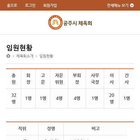
전체메뉴 보기
홈으로
로그인
회원가입
임원현황
체육회소개
임원현황
>
>
총
회
고
자문
부회
사무
이
간
원
장
문
위원
장
국장
사
사
32
20
1명
1명
4명
4명
1명
1명
명
명
직위
성명
비고