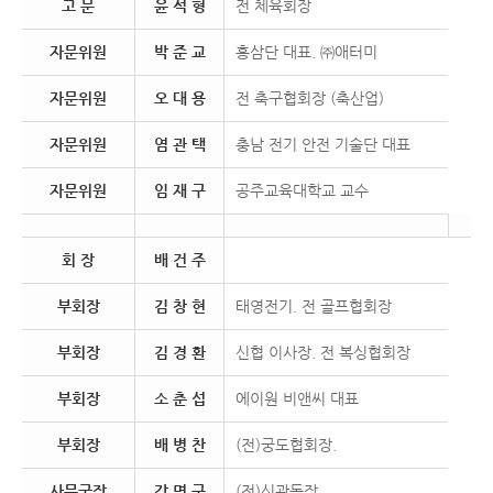
고 문
윤 석 형
전 체육회장
자문위원
박 준 교
홍삼단 대표. ㈜애터미
자문위원
오 대 용
전 축구협회장 (축산업)
자문위원
염 관 택
충남 전기 안전 기술단 대표
자문위원
임 재 구
공주교육대학교 교수
회 장
배 건 주
부회장
김 창 현
태영전기. 전 골프협회장
부회장
김 경 환
신협 이사장. 전 복싱협회장
부회장
소 춘 섭
에이원 비앤씨 대표
부회장
배 병 찬
(전)궁도협회장.
사무국장
강 명 구
(전)신관동장