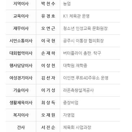
지역이사
박 천 수
농업
교육이사
유 경 호
K1 체육관 운영
재무이사
오 연 근
청소년 인성교육 문화원장
시민소통이사
이 국 현
공주시 이통장 협의회장
대회협력이사
손 재 하
버터플라이 총판. 탁구
행사담당이사
이 상 천
대학원 재학중
여성경기이사
김 선 자
이인면 루트40주유소 운영
기술이사
이 기 성
라온측량설계공사
생활체육이사
최 상 득
중장비업
복지이사
오 재 원
자영업
간사
서 진 순
체육회 사업과장