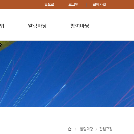
홈으로
로그인
회원가입
업
알림마당
참여마당
알림마당
관련규정
>
>