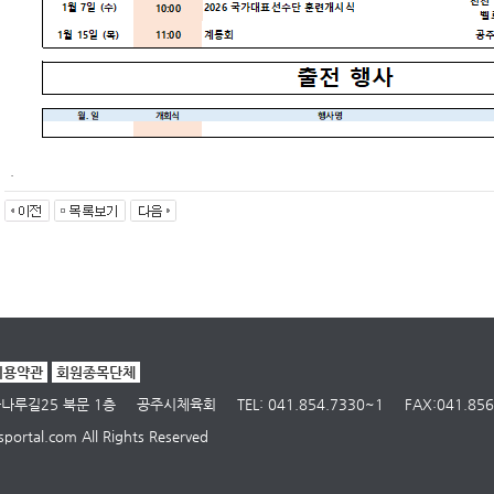
.
이용약관
회원종목단체
고마나루길25 북문 1층
공주시체육회
TEL: 041.854.7330~1
FAX:041.856
portal.com All Rights Reserved