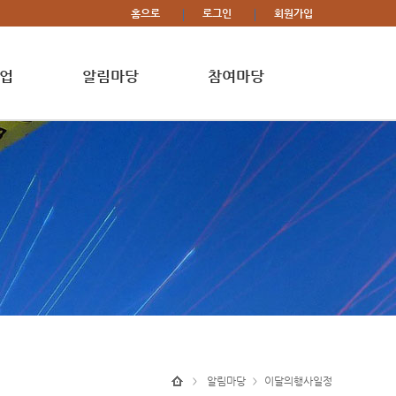
홈으로
로그인
회원가입
업
알림마당
참여마당
알림마당
이달의행사일정
>
>