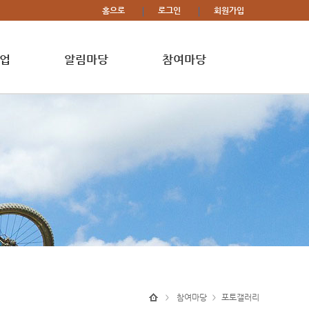
홈으로
로그인
회원가입
업
알림마당
참여마당
참여마당
포토갤러리
>
>