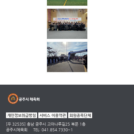
개인정보취급방침
서비스 이용약관
회원종목단체
[우 32535] 충남 공주시 고마나루길25 북문 1층
공주시체육회
TEL: 041.854.7330~1