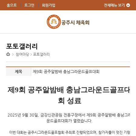
전체메뉴 보기
홈으로
로그인
회원가입
포토갤러리
참여마당
포토갤러리
>
>
제목
제9회 공주알밤배 충남그라운드골프대회
제9회 공주알밤배 충남그라운드골프대
회 성료
2025년 9월 30일, 금강신관공원 전용구장에서
제9회 공주알밤배 충남그라
운드골프대회
가 열렸습니다.
이번 대회는
공주시그라운드골프협회 주최
로 진행되었으며, 참가자들이 멋진 기량