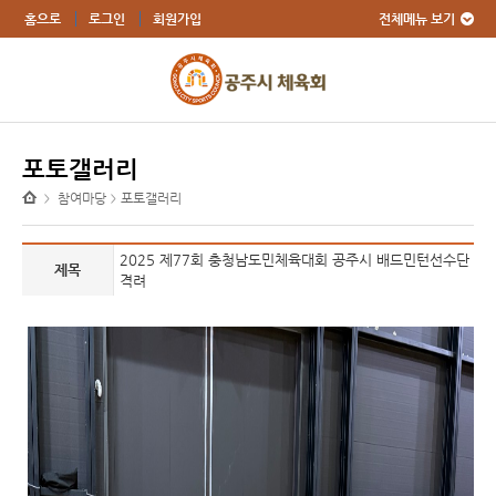
전체메뉴 보기
홈으로
로그인
회원가입
포토갤러리
참여마당
포토갤러리
>
>
2025 제77회 충청남도민체육대회 공주시 배드민턴선수단
제목
격려