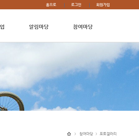
홈으로
로그인
회원가입
업
알림마당
참여마당
참여마당
포토갤러리
>
>