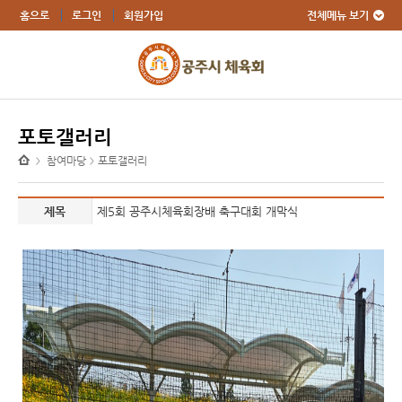
전체메뉴 보기
홈으로
로그인
회원가입
포토갤러리
참여마당
포토갤러리
>
>
제목
제5회 공주시체육회장배 축구대회 개막식