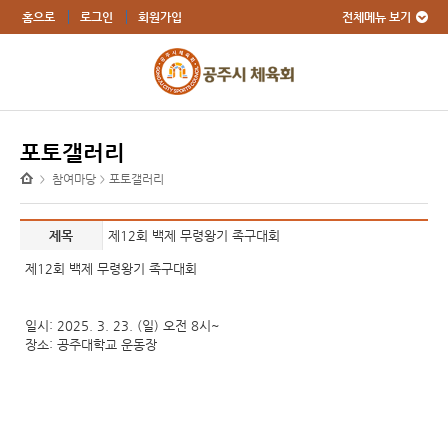
전체메뉴 보기
홈으로
로그인
회원가입
포토갤러리
참여마당
포토갤러리
>
>
제목
제12회 백제 무령왕기 족구대회
제12회 백제 무령왕기 족구대회
일시: 2025. 3. 23. (일) 오전 8시~
장소: 공주대학교 운동장