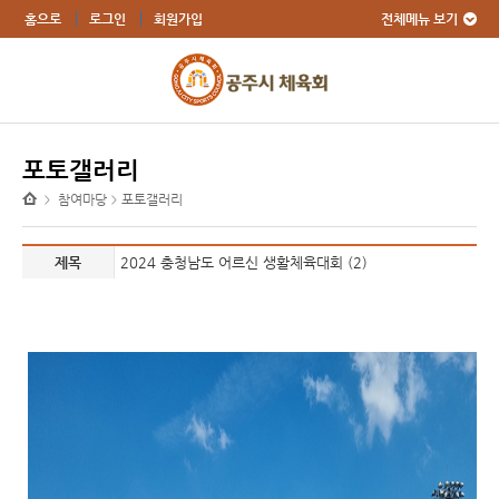
전체메뉴 보기
홈으로
로그인
회원가입
포토갤러리
참여마당
포토갤러리
>
>
제목
2024 충청남도 어르신 생활체육대회 (2)