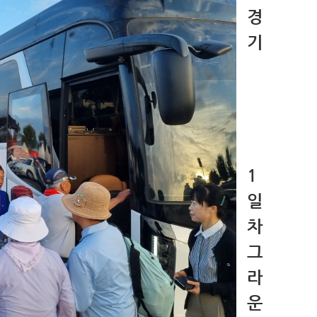
경
기
1
일
차
그
라
운