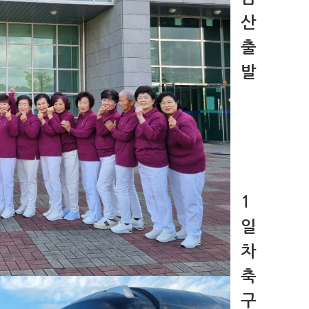
산
출
발
1
일
차
축
구