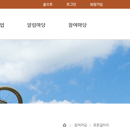
홈으로
로그인
회원가입
업
알림마당
참여마당
참여마당
포토갤러리
>
>