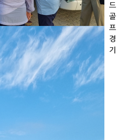
드
골
프
경
기