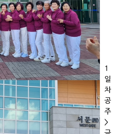
1
일
차
공
주
>
금