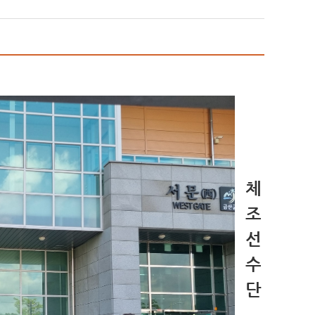
체
조
선
수
단