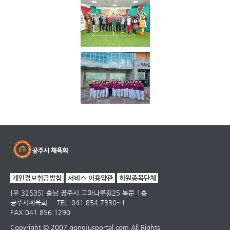
개인정보취급방침
서비스 이용약관
회원종목단체
[우 32535] 충남 공주시 고마나루길25 북문 1층
공주시체육회
TEL: 041.854.7330~1
FAX:041.856.1290
Copyright © 2007 gongjusportal.com All Rights