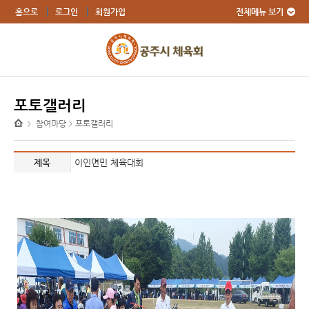
전체메뉴 보기
홈으로
로그인
회원가입
포토갤러리
참여마당
포토갤러리
>
>
제목
이인면민 체육대회