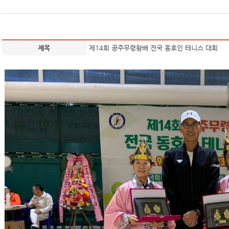
제목
제14회 공주무령왕배 전국 동호인 테니스 대회