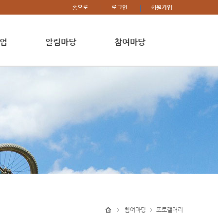
홈으로
로그인
회원가입
업
알림마당
참여마당
참여마당
포토갤러리
>
>