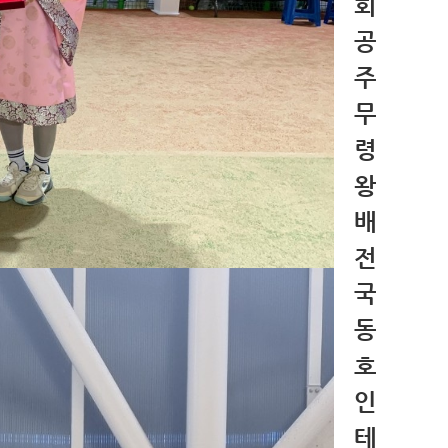
회
공
주
무
령
왕
배
전
국
동
호
인
테