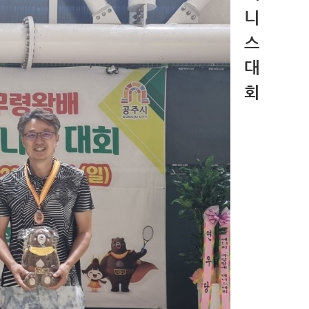
니
스
대
회