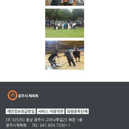
개인정보취급방침
서비스 이용약관
회원종목단체
[우 32535] 충남 공주시 고마나루길25 북문 1층
공주시체육회
TEL: 041.854.7330~1