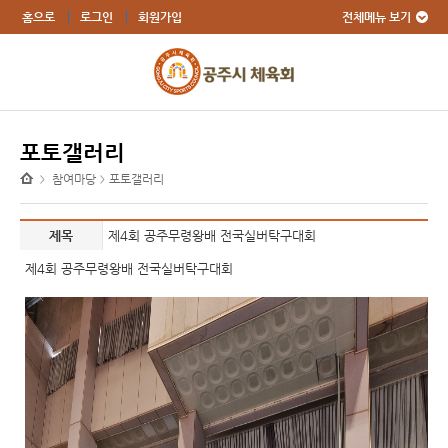
전체메뉴 보기
홈으로
로그인
회원가입
포토갤러리
참여마당
포토갤러리
>
>
제목
제4회 공주무령왕배 전국실버탁구대회
제4회 공주무령왕배 전국실버탁구대회