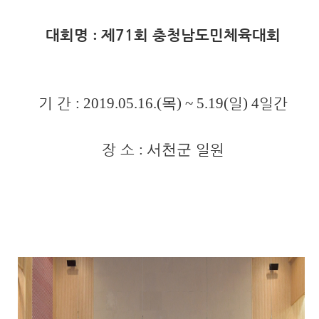
대회명
제71
회 충청남도민체육대회
:
기 간
일
일간
: 2019.05.16.(목
) ~ 5.19(
) 4
장 소
일원
: 서천군