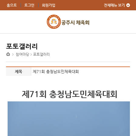
전체메뉴 보기
홈으로
로그인
회원가입
포토갤러리
참여마당
포토갤러리
>
>
제목
제71회 충청남도민체육대회
제71
회 충청남도민체육대회