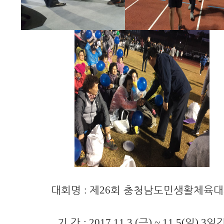
대회명
제
회 충청남도민생활체육대
:
26
기 간
금
일
일
: 2017.11.3.(
) ~ 11.5(
) 3