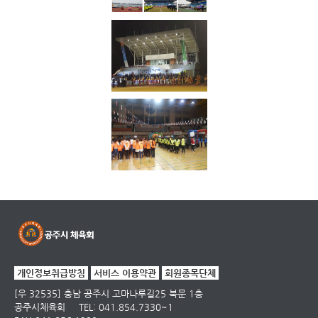
개인정보취급방침
서비스 이용약관
회원종목단체
[우 32535] 충남 공주시 고마나루길25 북문 1층
공주시체육회
TEL: 041.854.7330~1