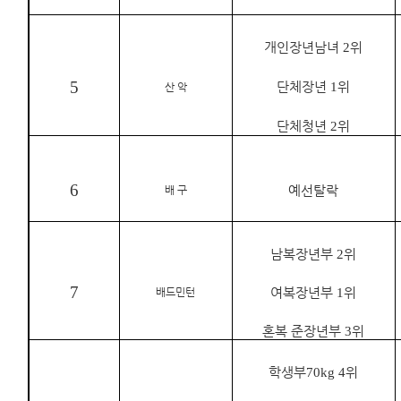
개인장년남녀
2
위
5
단체장년
1
위
산 악
단체청년
2
위
6
배 구
예선탈락
남복장년부
2
위
7
배드민턴
여복장년부
1
위
혼복 준장년부
3
위
학생부
70kg 4
위