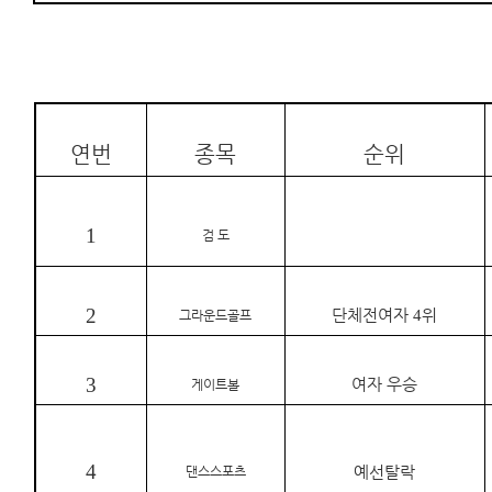
연번
종목
순위
1
검 도
2
단체전여자
4
위
그라운드골프
3
여자 우승
게이트볼
4
댄스스포츠
예선탈락