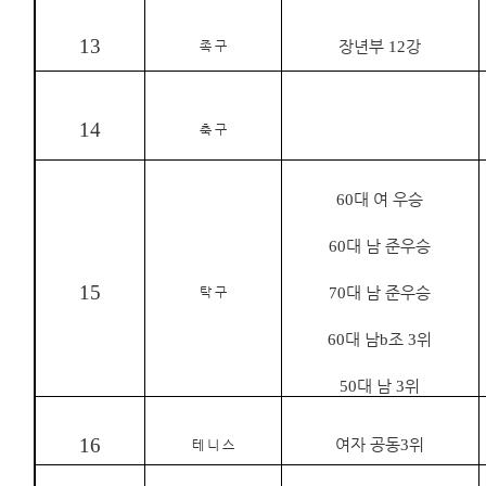
13
족 구
장년부
12
강
14
축 구
60
대 여 우승
60
대 남 준우승
15
탁 구
70
대 남 준우승
60
대 남
b
조
3
위
50
대 남
3
위
16
여자 공동
3
위
테 니 스