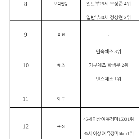
8
일반부
25
세 오상준
4
위
보디빌딩
일반부
30
세 정상현
2
위
9
․
볼 링
민속체조
3
위
10
기구체조 학생부
2
위
체 조
댄스체조
1
위
11
야 구
45
세 이상 여 유정미
1500 1
위
12
육 상
45
세 이상 여 유정미
5km 1
위