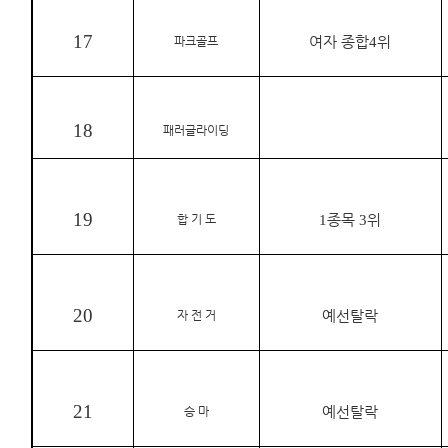
17
파크골프
여자 종합
4
위
18
패러글라이딩
19
합 기 도
1
종목
3
위
20
자 전 거
예선탈락
21
승 마
예선탈락