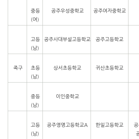
중등
공주우성중학교
공주여자중학교
(여)
고등
공주사대부설고등학교
공주고등학교
(남)
족구
초등
상서초등학교
귀산초등학교
(남)
중등
이인중학교
(남)
고등
공주영명고등학교A
한일고등학교
공
(남)