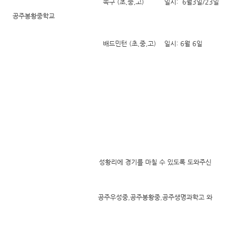
족구 (초,중,고) 일시: 6월3일/23일 장소
공주봉황중학교
배드민턴 (초,중,고) 일시: 6월 6일 장소
성황리에 경기를 마칠 수 있도록 도와주신
공주우성중,공주봉황중,공주생명과학고 와