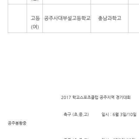
고등
공주사대부설고등학교
충남과학고
(여)
2017 학교스포츠클럽 공주지역 경기대회
축구 (초,중,고) 일시 : 6월 3일/10일 장소
공주봉황중