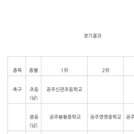
경기결과
종목
종별
1위
2위
축구
초등
공주신관초등학교
(남)
중등
공주봉황중학교
공주영명중학교
공
(남)