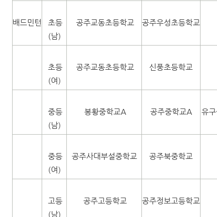
배드민턴
초등
공주교동초등학교
공주우성초등학교
(남)
초등
공주교동초등학교
신풍초등학교
(여)
중등
봉황중학교A
공주중학교A
유구
(남)
중등
공주사대부설중학교
공주북중학교
(여)
고등
공주고등학교
공주정보고등학교
(남)