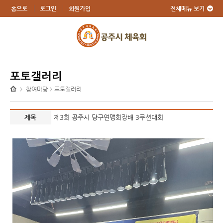
전체메뉴 보기
홈으로
로그인
회원가입
포토갤러리
참여마당
포토갤러리
>
>
제목
제3회 공주시 당구연맹회장배 3쿠션대회