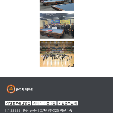
개인정보취급방침
서비스 이용약관
회원종목단체
[우 32535] 충남 공주시 고마나루길25 북문 1층