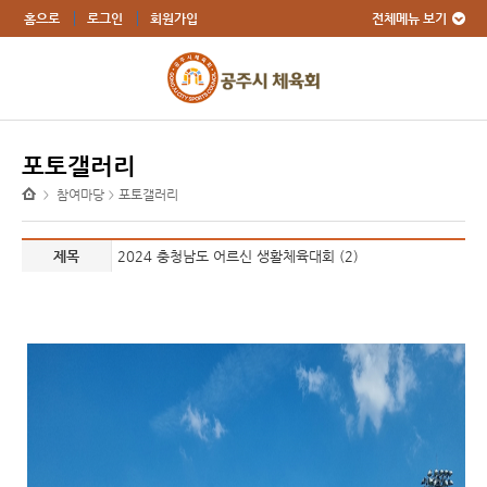
전체메뉴 보기
홈으로
로그인
회원가입
포토갤러리
참여마당
포토갤러리
>
>
제목
2024 충청남도 어르신 생활체육대회 (2)