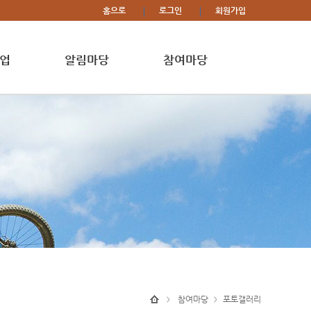
홈으로
로그인
회원가입
업
알림마당
참여마당
참여마당
포토갤러리
>
>