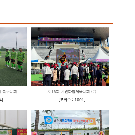
기 축구대회
제16회 시민화합체육대회 (2)
4
]
[
조회수 : 1001
]