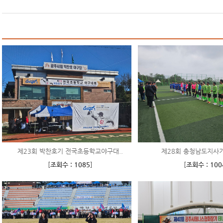
제23회 박찬호기 전국초등학교야구대..
제28회 충청남도지사
[
조회수 : 1085
]
[
조회수 : 100