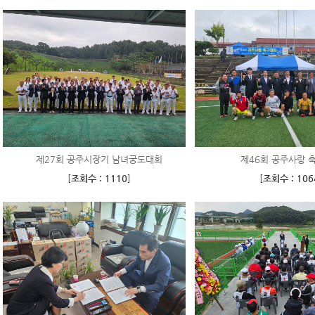
제27회 공주시장기 남녀궁도대회
제46회 공주사랑 
[
조회수 : 1110
]
[
조회수 : 106