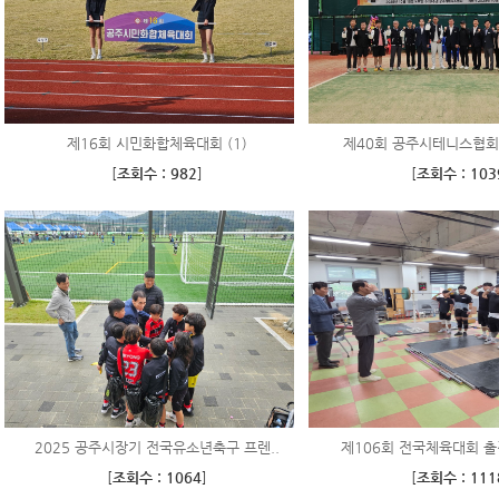
제16회 시민화합체육대회 (1)
제40회 공주시테니스협회
[
조회수 : 982
]
[
조회수 : 103
2025 공주시장기 전국유소년축구 프렌..
제106회 전국체육대회 출전
[
조회수 : 1064
]
[
조회수 : 111