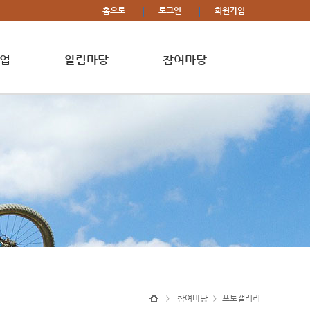
홈으로
로그인
회원가입
업
알림마당
참여마당
참여마당
포토갤러리
>
>