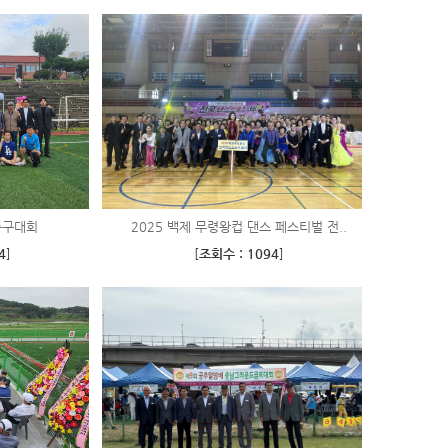
축구대회
2025 백제 무령왕컵 댄스 페스티벌 전..
4
]
[
조회수 : 1094
]