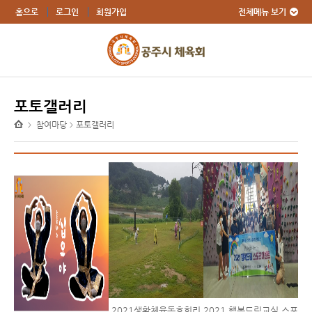
전체메뉴 보기
홈으로
로그인
회원가입
포토갤러리
참여마당
포토갤러리
>
>
2021생활체육동호회리
2021 행복드림교실 스포