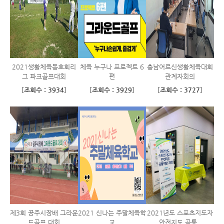
2021생활체육동호회리
체육 누구나 프로젝트 6
충남어르신생활체육대회
그 파크골프대회
편
관계자회의
[
조회수 : 3934
]
[
조회수 : 3929
]
[
조회수 : 3727
]
제3회 공주시장배 그라운
2021 신나는 주말체육학
2021년도 스포츠지도자
드골프 대회
교
안전지도 공통..