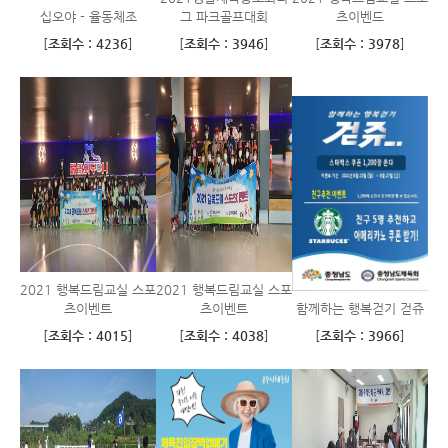
십오야 - 율동체조
그 파크골프대회
츠이벤드
[
조회수 : 4236
]
[
조회수 : 3946
]
[
조회수 : 3978
]
2021 행복드림교실 스포
2021 행복드림교실 스포
츠이벤트
츠이벤트
함께하는 행복걷기 걷쥬
[
조회수 : 4015
]
[
조회수 : 4038
]
[
조회수 : 3966
]