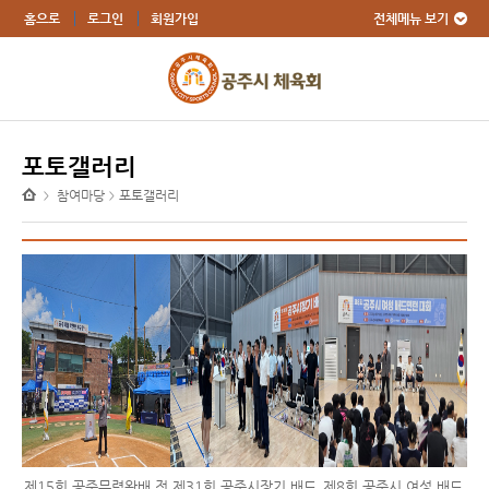
전체메뉴 보기
홈으로
로그인
회원가입
포토갤러리
참여마당
포토갤러리
>
>
제15회 공주무령왕배 전
제31회 공주시장기 배드
제8회 공주시 여성 배드