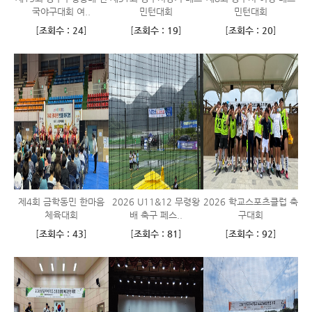
국야구대회 여..
민턴대회
민턴대회
[
조회수 : 24
]
[
조회수 : 19
]
[
조회수 : 20
]
제4회 금학동민 한마음
2026 U11&12 무령왕
2026 학교스포츠클럽 축
체육대회
배 축구 페스..
구대회
[
조회수 : 43
]
[
조회수 : 81
]
[
조회수 : 92
]