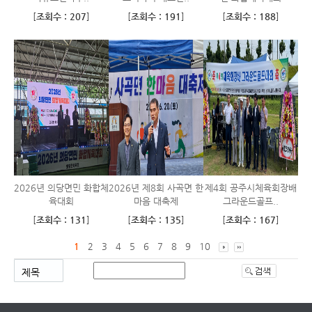
[
조회수 : 207
]
[
조회수 : 191
]
[
조회수 : 188
]
2026년 의당면민 화합체
2026년 제8회 사곡면 한
제4회 공주시체육회장배
육대회
마음 대축제
그라운드골프..
[
조회수 : 131
]
[
조회수 : 135
]
[
조회수 : 167
]
1
2
3
4
5
6
7
8
9
10