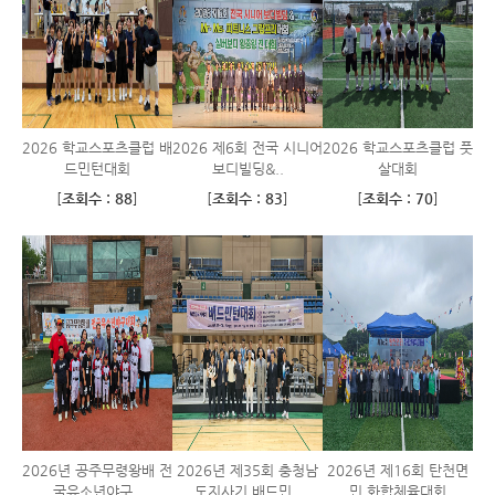
2026 학교스포츠클럽 배
2026 제6회 전국 시니어
2026 학교스포츠클럽 풋
드민턴대회
보디빌딩&..
살대회
[
조회수 : 88
]
[
조회수 : 83
]
[
조회수 : 70
]
2026년 공주무령왕배 전
2026년 제35회 충청남
2026년 제16회 탄천면
국유소년야구..
도지사기 배드민..
민 화합체육대회