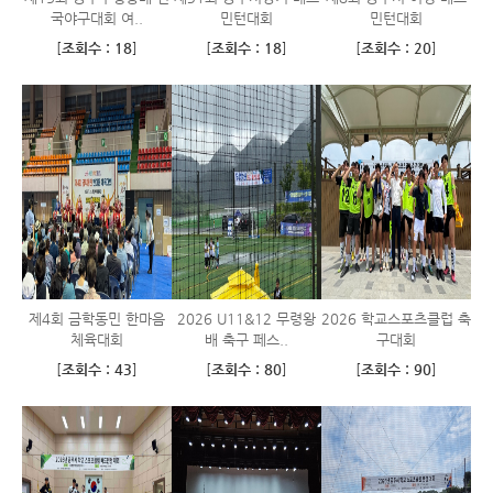
국야구대회 여..
민턴대회
민턴대회
[
조회수 : 18
]
[
조회수 : 18
]
[
조회수 : 20
]
제4회 금학동민 한마음
2026 U11&12 무령왕
2026 학교스포츠클럽 축
체육대회
배 축구 페스..
구대회
[
조회수 : 43
]
[
조회수 : 80
]
[
조회수 : 90
]