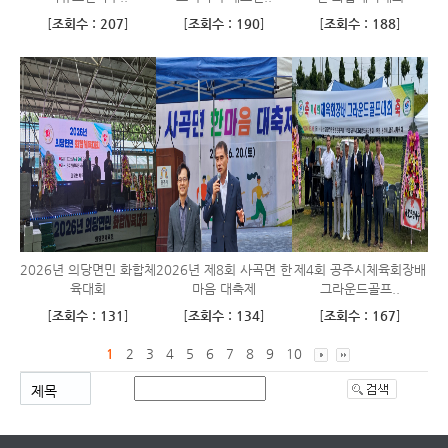
[
조회수 : 207
]
[
조회수 : 190
]
[
조회수 : 188
]
2026년 의당면민 화합체
2026년 제8회 사곡면 한
제4회 공주시체육회장배
육대회
마음 대축제
그라운드골프..
[
조회수 : 131
]
[
조회수 : 134
]
[
조회수 : 167
]
1
2
3
4
5
6
7
8
9
10