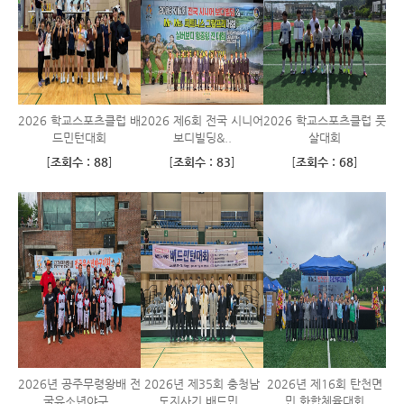
2026 학교스포츠클럽 배
2026 제6회 전국 시니어
2026 학교스포츠클럽 풋
드민턴대회
보디빌딩&..
살대회
[
조회수 : 88
]
[
조회수 : 83
]
[
조회수 : 68
]
2026년 공주무령왕배 전
2026년 제35회 충청남
2026년 제16회 탄천면
국유소년야구..
도지사기 배드민..
민 화합체육대회