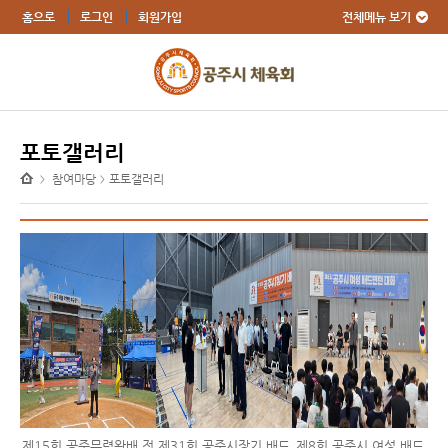
전체메뉴 보기
홈으로
로그인
회원가입
포토갤러리
참여마당
포토갤러리
>
>
제15회 공주무령왕배 전
제31회 공주시장기 배드
제8회 공주시 여성 배드