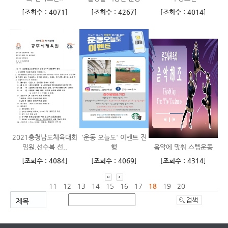
[
조회수 : 4071
]
[
조회수 : 4267
]
[
조회수 : 4014
]
2021충청남도체육대회
'운동 오늘도' 이벤트 진
임원.선수복 선..
행
음악에 맞춰 스텝운동
[
조회수 : 4084
]
[
조회수 : 4069
]
[
조회수 : 4314
]
11
12
13
14
15
16
17
18
19
20