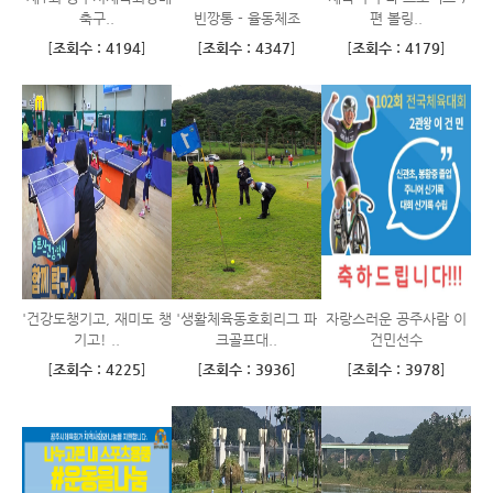
축구..
빈깡통 - 율동체조
편 볼링..
[
조회수 : 4194
]
[
조회수 : 4347
]
[
조회수 : 4179
]
'건강도챙기고, 재미도 챙
'생활체육동호회리그 파
자랑스러운 공주사람 이
기고! ..
크골프대..
건민선수
[
조회수 : 4225
]
[
조회수 : 3936
]
[
조회수 : 3978
]