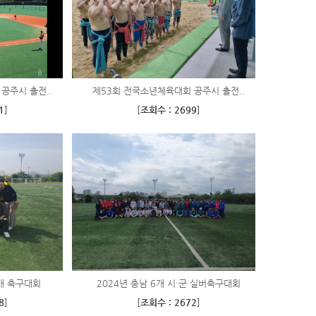
공주시 출전..
제53회 전국소년체육대회 공주시 출전..
1
]
[
조회수 : 2699
]
배 축구대회
2024년 충남 6개 시·군 실버축구대회
8
]
[
조회수 : 2672
]