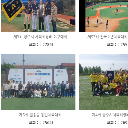
제3회 공주시 체육회장배 야구대회
제53회 전국소년체육대회 
[
조회수 : 2786
]
[
조회수 : 255
제5회 월송동 동민체육대회
제4회 공주시체육회장
[
조회수 : 2564
]
[
조회수 : 269