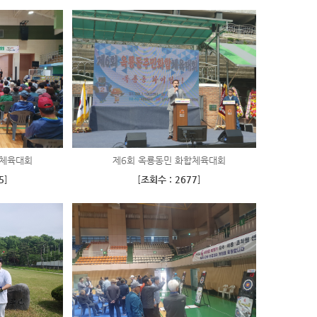
합체육대회
제6회 옥룡동민 화합체육대회
5
]
[
조회수 : 2677
]