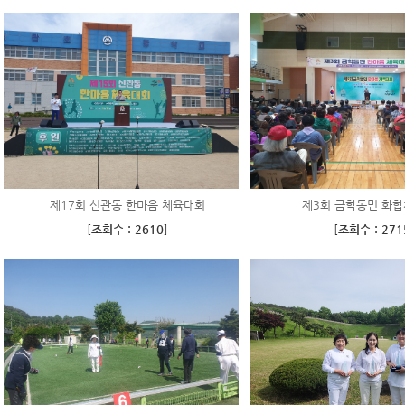
제17회 신관동 한마음 체육대회
제3회 금학동민 화
[
조회수 : 2610
]
[
조회수 : 271