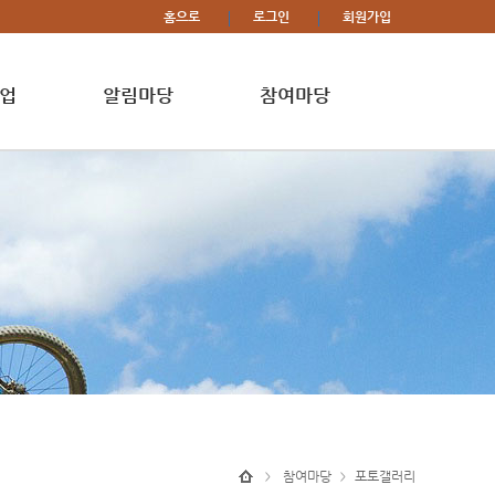
홈으로
로그인
회원가입
업
알림마당
참여마당
참여마당
포토갤러리
>
>