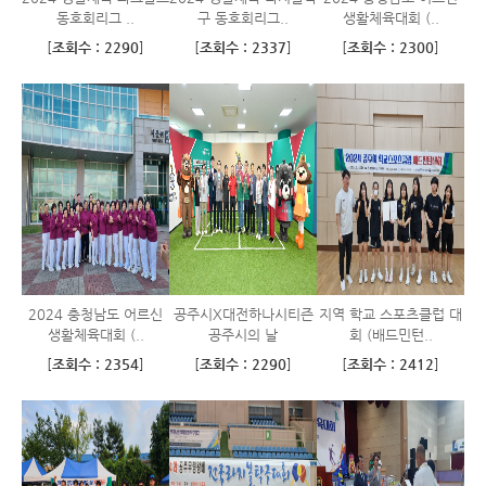
동호회리그 ..
구 동호회리그..
생활체육대회 (..
[
조회수 : 2290
]
[
조회수 : 2337
]
[
조회수 : 2300
]
2024 충청남도 어르신
공주시X대전하나시티즌
지역 학교 스포츠클럽 대
생활체육대회 (..
공주시의 날
회 (배드민턴..
[
조회수 : 2354
]
[
조회수 : 2290
]
[
조회수 : 2412
]