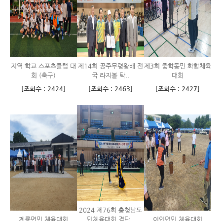
지역 학교 스포츠클럽 대
제14회 공주무령왕배 전
제3회 중학동민 화합체육
회 (축구)
국 라지볼 탁..
대회
[
조회수 : 2424
]
[
조회수 : 2463
]
[
조회수 : 2427
]
2024 제76회 충청남도
계룡면민 체육대회
민체육대회 결단..
이인면민 체육대회