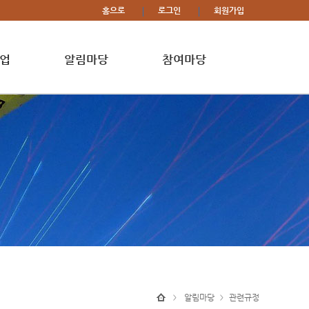
홈으로
로그인
회원가입
업
알림마당
참여마당
알림마당
관련규정
>
>