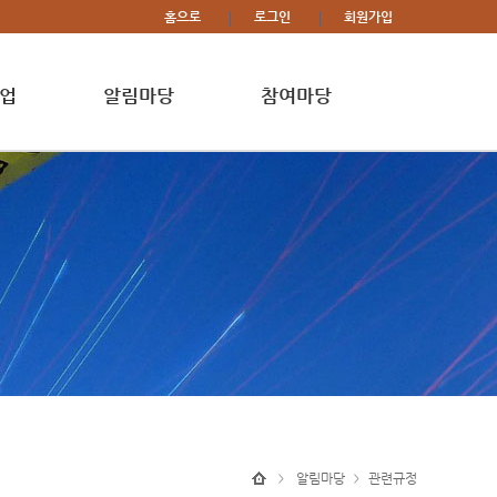
홈으로
로그인
회원가입
업
알림마당
참여마당
알림마당
관련규정
>
>